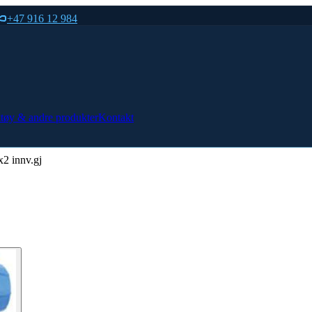
+47 916 12 984
tøy & andre produkter
Kontakt
2 innv.gj