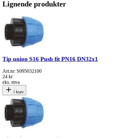
Lignende produkter
Tip union S16 Push fit PN16 DN32x1
Art.nr:
S095032100
24 kr
eks. mva
I kurv