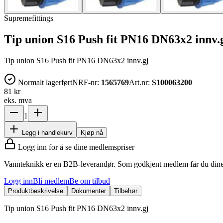
Supremefittings
Tip union S16 Push fit PN16 DN63x2 innv.
Tip union S16 Push fit PN16 DN63x2 innv.gj
Normalt lagerført
NRF-nr:
1565769
Art.nr:
S100063200
81 kr
eks. mva
1
Legg i handlekurv
Kjøp nå
Logg inn for å se dine medlemspriser
Vannteknikk er en B2B-leverandør. Som godkjent medlem får du dine 
Logg inn
Bli medlem
Be om tilbud
Produktbeskrivelse
Dokumenter
Tilbehør
Tip union S16 Push fit PN16 DN63x2 innv.gj