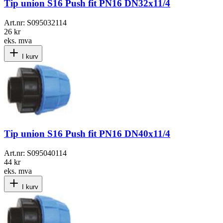
Tip union S16 Push fit PN16 DN32x11/4
Art.nr:
S095032114
26 kr
eks. mva
I kurv
Tip union S16 Push fit PN16 DN40x11/4
Art.nr:
S095040114
44 kr
eks. mva
I kurv