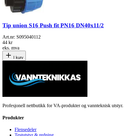
Tip union S16 Push fit PN16 DN40x11/2
Art.nr:
S095040112
44 kr
eks. mva
I kurv
Profesjonell nettbutikk for VA-produkter og vannteknisk utstyr.
Produkter
Flensedeler
Testutstyr & redning