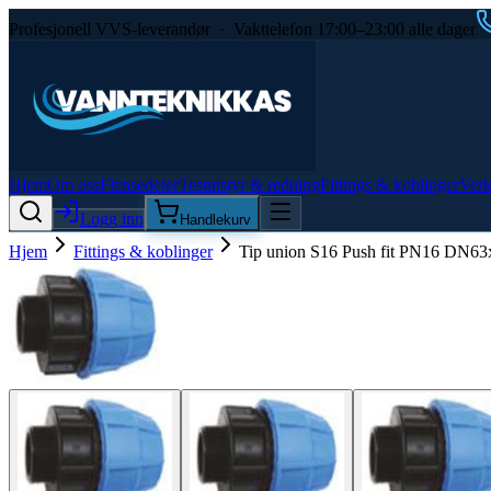
Profesjonell VVS-leverandør · Vakttelefon 17:00–23:00 alle dager
Hjem
Om oss
Flensedeler
Testutstyr & redning
Fittings & koblinger
Verk
Logg inn
Handlekurv
Hjem
Fittings & koblinger
Tip union S16 Push fit PN16 DN63x