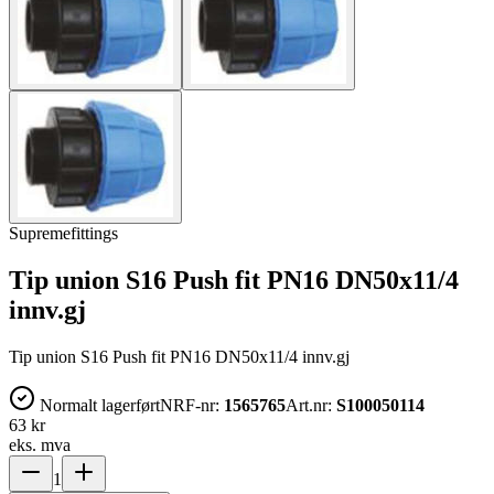
Supremefittings
Tip union S16 Push fit PN16 DN50x11/4
innv.gj
Tip union S16 Push fit PN16 DN50x11/4 innv.gj
Normalt lagerført
NRF-nr:
1565765
Art.nr:
S100050114
63 kr
eks. mva
1