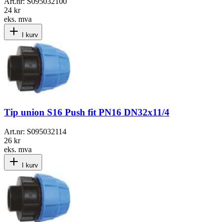
Art.nr:
S095032100
24 kr
eks. mva
I kurv
Tip union S16 Push fit PN16 DN32x11/4
Art.nr:
S095032114
26 kr
eks. mva
I kurv