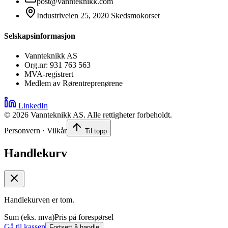
post@vannteknikk.com
Industriveien 25, 2020 Skedsmokorset
Selskapsinformasjon
Vannteknikk AS
Org.nr: 931 763 563
MVA-registrert
Medlem av Rørentreprenørene
LinkedIn
©
2026
Vannteknikk AS. Alle rettigheter forbeholdt.
Personvern · Vilkår
Til topp
Handlekurv
Handlekurven er tom.
Sum (eks. mva)
Pris på forespørsel
Gå til kassen
Fortsett å handle