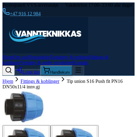
Profesjonell VVS-leverandør · Vakttelefon 17:00–23:00 alle dager
+47 916 12 984
Hjem
Om oss
Flensedeler
Testutstyr & redning
Fittings &
koblinger
Verktøy & andre produkter
Kontakt
Logg inn
Handlekurv
Hjem
Fittings & koblinger
Tip union S16 Push fit PN16
DN50x11/4 innv.gj