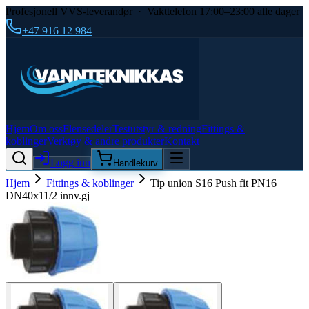
Profesjonell VVS-leverandør · Vakttelefon 17:00–23:00 alle dager
+47 916 12 984
Hjem
Om oss
Flensedeler
Testutstyr & redning
Fittings &
koblinger
Verktøy & andre produkter
Kontakt
Logg inn
Handlekurv
Hjem
Fittings & koblinger
Tip union S16 Push fit PN16
DN40x11/2 innv.gj