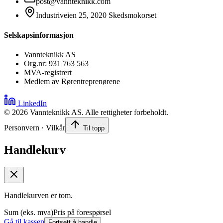
post@vannteknikk.com
Industriveien 25, 2020 Skedsmokorset
Selskapsinformasjon
Vannteknikk AS
Org.nr: 931 763 563
MVA-registrert
Medlem av Rørentreprenørene
LinkedIn
©
2026
Vannteknikk AS. Alle rettigheter forbeholdt.
Personvern · Vilkår
Til topp
Handlekurv
Handlekurven er tom.
Sum (eks. mva)
Pris på forespørsel
Gå til kassen
Fortsett å handle