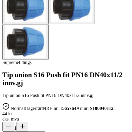
Supremefittings
Tip union S16 Push fit PN16 DN40x11/2
innv.gj
Tip union S16 Push fit PN16 DN40x11/2 innv.gj
Normalt lagerført
NRF-nr:
1565764
Art.nr:
S100040112
44 kr
eks. mva
1