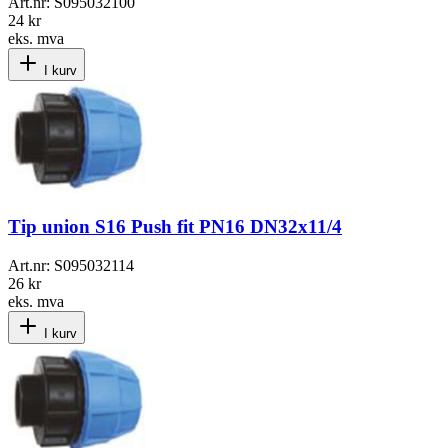
Art.nr:
S095032100
24 kr
eks. mva
I kurv
Tip union S16 Push fit PN16 DN32x11/4
Art.nr:
S095032114
26 kr
eks. mva
I kurv