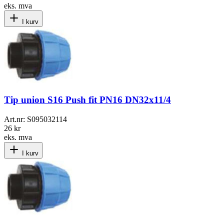
eks. mva
I kurv
Tip union S16 Push fit PN16 DN32x11/4
Art.nr:
S095032114
26 kr
eks. mva
I kurv