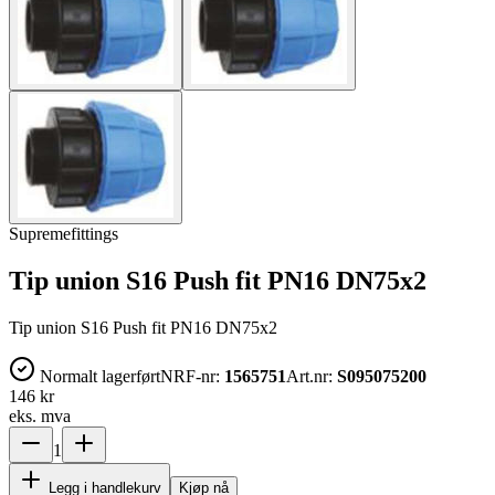
Supremefittings
Tip union S16 Push fit PN16 DN75x2
Tip union S16 Push fit PN16 DN75x2
Normalt lagerført
NRF-nr:
1565751
Art.nr:
S095075200
146 kr
eks. mva
1
Legg i handlekurv
Kjøp nå