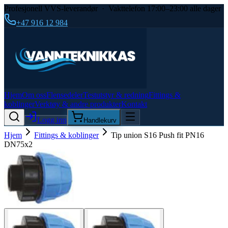
Profesjonell VVS-leverandør · Vakttelefon 17:00–23:00 alle dager
+47 916 12 984
Hjem
Om oss
Flensedeler
Testutstyr & redning
Fittings &
koblinger
Verktøy & andre produkter
Kontakt
Logg inn
Handlekurv
Hjem
Fittings & koblinger
Tip union S16 Push fit PN16
DN75x2