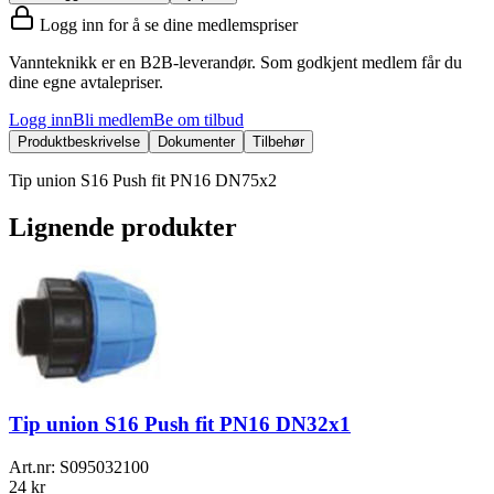
Logg inn for å se dine medlemspriser
Vannteknikk er en B2B-leverandør. Som godkjent medlem får du
dine egne avtalepriser.
Logg inn
Bli medlem
Be om tilbud
Produktbeskrivelse
Dokumenter
Tilbehør
Tip union S16 Push fit PN16 DN75x2
Lignende produkter
Tip union S16 Push fit PN16 DN32x1
Art.nr:
S095032100
24 kr