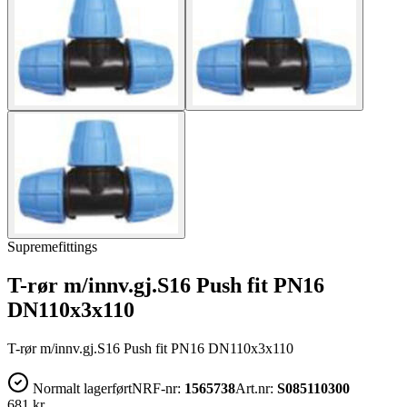
Supremefittings
T-rør m/innv.gj.S16 Push fit PN16
DN110x3x110
T-rør m/innv.gj.S16 Push fit PN16 DN110x3x110
Normalt lagerført
NRF-nr:
1565738
Art.nr:
S085110300
681 kr