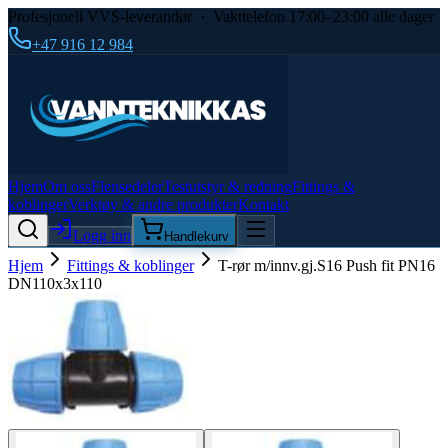
Profesjonell VVS-leverandør · Vakttelefon 17:00–23:00 alle dager
+47 916 12 984
Hjem
Om oss
Flensedeler
Testutstyr & redning
Fittings &
koblinger
Verktøy & andre produkter
Kontakt
Logg inn
Handlekurv
Hjem
Fittings & koblinger
T-rør m/innv.gj.S16 Push fit PN16
DN110x3x110