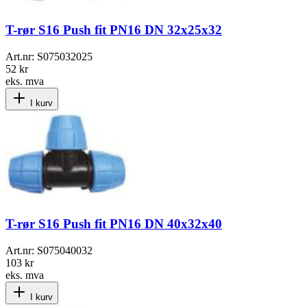
T-rør S16 Push fit PN16 DN 32x25x32
Art.nr:
S075032025
52 kr
eks. mva
I kurv
T-rør S16 Push fit PN16 DN 40x32x40
Art.nr:
S075040032
103 kr
eks. mva
I kurv