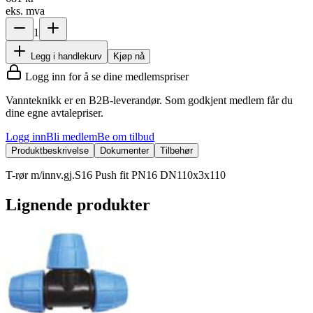
eks. mva
1
Legg i handlekurv
Kjøp nå
Logg inn for å se dine medlemspriser
Vannteknikk er en B2B-leverandør. Som godkjent medlem får du
dine egne avtalepriser.
Logg inn
Bli medlem
Be om tilbud
Produktbeskrivelse
Dokumenter
Tilbehør
T-rør m/innv.gj.S16 Push fit PN16 DN110x3x110
Lignende produkter