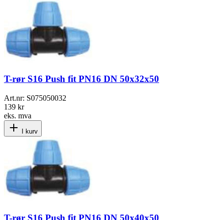
T-rør S16 Push fit PN16 DN 50x32x50
Art.nr:
S075050032
139 kr
eks. mva
I kurv
T-rør S16 Push fit PN16 DN 50x40x50