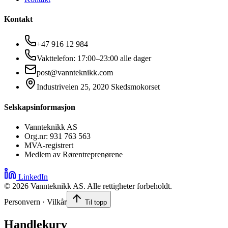
Kontakt
+47 916 12 984
Vakttelefon: 17:00–23:00 alle dager
post@vannteknikk.com
Industriveien 25, 2020 Skedsmokorset
Selskapsinformasjon
Vannteknikk AS
Org.nr: 931 763 563
MVA-registrert
Medlem av Rørentreprenørene
LinkedIn
©
2026
Vannteknikk AS. Alle rettigheter forbeholdt.
Personvern · Vilkår
Til topp
Handlekurv