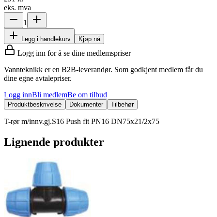
eks. mva
1
Legg i handlekurv
Kjøp nå
Logg inn for å se dine medlemspriser
Vannteknikk er en B2B-leverandør. Som godkjent medlem får du
dine egne avtalepriser.
Logg inn
Bli medlem
Be om tilbud
Produktbeskrivelse
Dokumenter
Tilbehør
T-rør m/innv.gj.S16 Push fit PN16 DN75x21/2x75
Lignende produkter