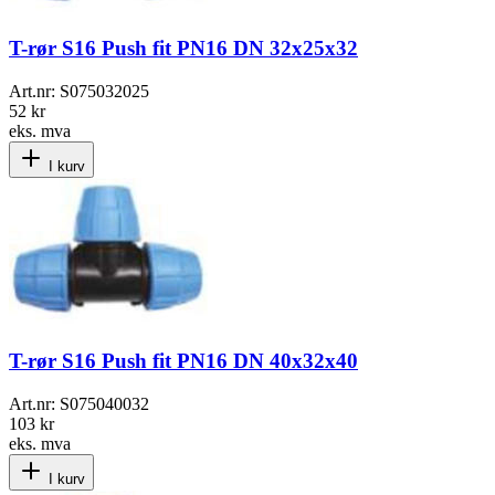
T-rør S16 Push fit PN16 DN 32x25x32
Art.nr:
S075032025
52 kr
eks. mva
I kurv
T-rør S16 Push fit PN16 DN 40x32x40
Art.nr:
S075040032
103 kr
eks. mva
I kurv