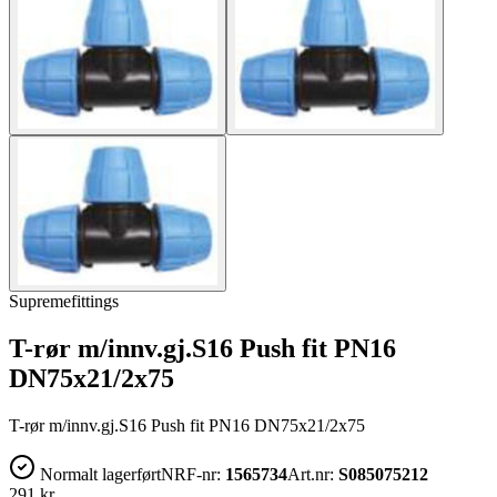
Supremefittings
T-rør m/innv.gj.S16 Push fit PN16
DN75x21/2x75
T-rør m/innv.gj.S16 Push fit PN16 DN75x21/2x75
Normalt lagerført
NRF-nr:
1565734
Art.nr:
S085075212
291 kr