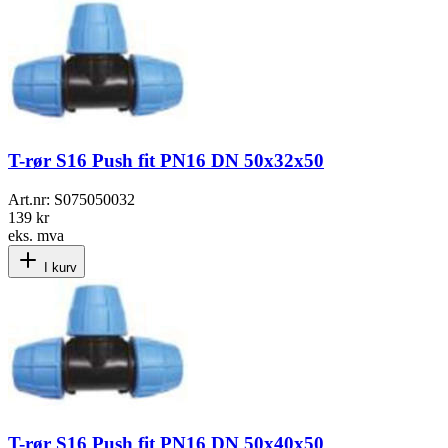
T-rør S16 Push fit PN16 DN 50x32x50
Art.nr:
S075050032
139 kr
eks. mva
I kurv
T-rør S16 Push fit PN16 DN 50x40x50