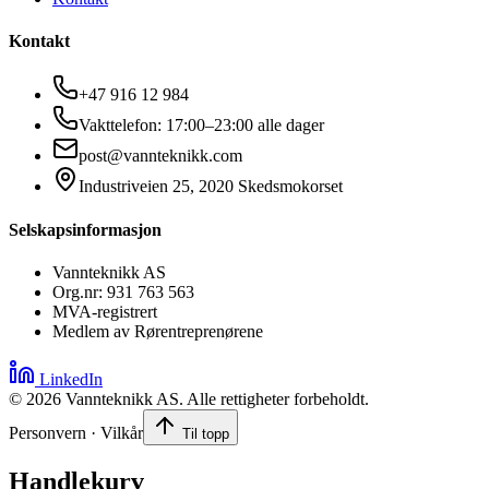
Kontakt
+47 916 12 984
Vakttelefon: 17:00–23:00 alle dager
post@vannteknikk.com
Industriveien 25, 2020 Skedsmokorset
Selskapsinformasjon
Vannteknikk AS
Org.nr: 931 763 563
MVA-registrert
Medlem av Rørentreprenørene
LinkedIn
©
2026
Vannteknikk AS. Alle rettigheter forbeholdt.
Personvern · Vilkår
Til topp
Handlekurv