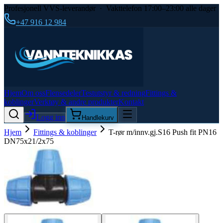
Profesjonell VVS-leverandør · Vakttelefon 17:00–23:00 alle dager
+47 916 12 984
Hjem
Om oss
Flensedeler
Testutstyr & redning
Fittings &
koblinger
Verktøy & andre produkter
Kontakt
Logg inn
Handlekurv
Hjem
Fittings & koblinger
T-rør m/innv.gj.S16 Push fit PN16
DN75x21/2x75