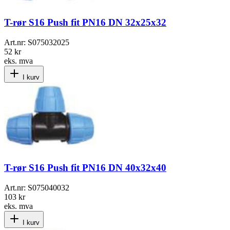
T-rør S16 Push fit PN16 DN 32x25x32
Art.nr:
S075032025
52 kr
eks. mva
I kurv
T-rør S16 Push fit PN16 DN 40x32x40
Art.nr:
S075040032
103 kr
eks. mva
I kurv