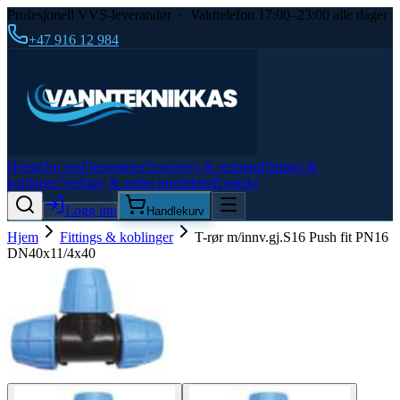
Profesjonell VVS-leverandør · Vakttelefon 17:00–23:00 alle dager
+47 916 12 984
Hjem
Om oss
Flensedeler
Testutstyr & redning
Fittings &
koblinger
Verktøy & andre produkter
Kontakt
Logg inn
Handlekurv
Hjem
Fittings & koblinger
T-rør m/innv.gj.S16 Push fit PN16
DN40x11/4x40