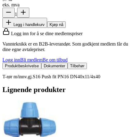
eks. mva
1
Legg i handlekurv
Kjøp nå
Logg inn for å se dine medlemspriser
Vannteknikk er en B2B-leverandør. Som godkjent medlem får du
dine egne avtalepriser.
Logg inn
Bli medlem
Be om tilbud
Produktbeskrivelse
Dokumenter
Tilbehør
T-rør m/innv.gj.S16 Push fit PN16 DN40x11/4x40
Lignende produkter