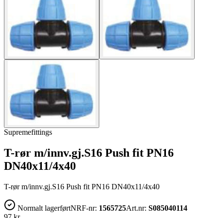
Supremefittings
T-rør m/innv.gj.S16 Push fit PN16
DN40x11/4x40
T-rør m/innv.gj.S16 Push fit PN16 DN40x11/4x40
Normalt lagerført
NRF-nr:
1565725
Art.nr:
S085040114
97 kr