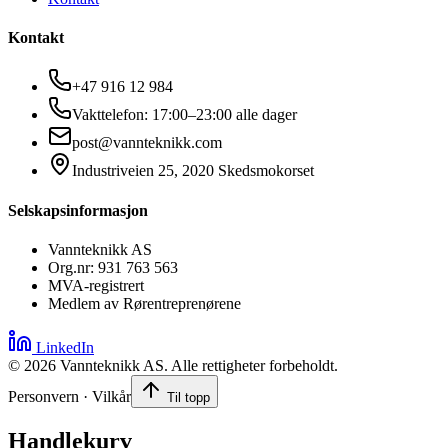
Kontakt
+47 916 12 984
Vakttelefon: 17:00–23:00 alle dager
post@vannteknikk.com
Industriveien 25, 2020 Skedsmokorset
Selskapsinformasjon
Vannteknikk AS
Org.nr: 931 763 563
MVA-registrert
Medlem av Rørentreprenørene
LinkedIn
©
2026
Vannteknikk AS. Alle rettigheter forbeholdt.
Personvern · Vilkår
Til topp
Handlekurv