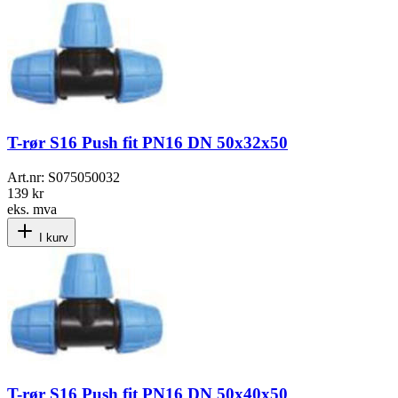
T-rør S16 Push fit PN16 DN 50x32x50
Art.nr:
S075050032
139 kr
eks. mva
I kurv
T-rør S16 Push fit PN16 DN 50x40x50