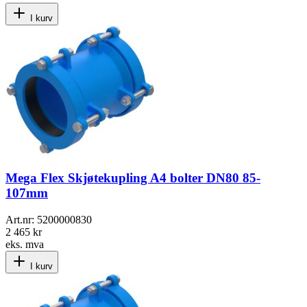
I kurv
Mega Flex Skjøtekupling A4 bolter DN80 85-
107mm
Art.nr:
5200000830
2 465 kr
eks. mva
I kurv