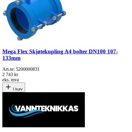
Mega Flex Skjøtekupling A4 bolter DN100 107-
133mm
Art.nr:
5200000831
2 743 kr
eks. mva
I kurv