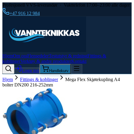
Profesjonell VVS-leverandør · Vakttelefon 17:00–23:00 alle dager
+47 916 12 984
Hjem
Om oss
Flensedeler
Testutstyr & redning
Fittings &
koblinger
Verktøy & andre produkter
Kontakt
Logg inn
Handlekurv
Hjem
Fittings & koblinger
Mega Flex Skjøtekupling A4
bolter DN200 216-252mm