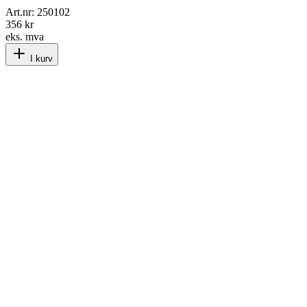
Art.nr:
250102
356 kr
eks. mva
I kurv