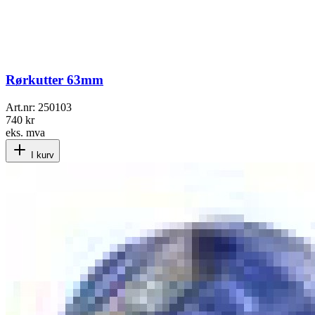
Rørkutter 63mm
Art.nr:
250103
740 kr
eks. mva
I kurv