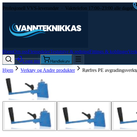
Profesjonell VVS-leverandør · Vakttelefon 17:00–23:00 alle dager
Hjem
Om oss
Flensedeler
Testutstyr & redning
Fittings & koblinger
Verk
Logg inn
Handlekurv
Hjem
Verktøy og Andre produkter
Rørfres PE avgradingsverk