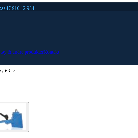
+47 916 12 984
tøy & andre produkter
Kontakt
tøy 63=>