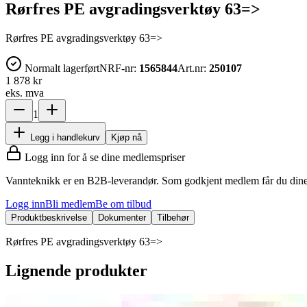
Rørfres PE avgradingsverktøy 63=>
Rørfres PE avgradingsverktøy 63=>
Normalt lagerført
NRF-nr:
1565844
Art.nr:
250107
1 878 kr
eks. mva
1
Legg i handlekurv
Kjøp nå
Logg inn for å se dine medlemspriser
Vannteknikk er en B2B-leverandør. Som godkjent medlem får du dine 
Logg inn
Bli medlem
Be om tilbud
Produktbeskrivelse
Dokumenter
Tilbehør
Rørfres PE avgradingsverktøy 63=>
Lignende produkter